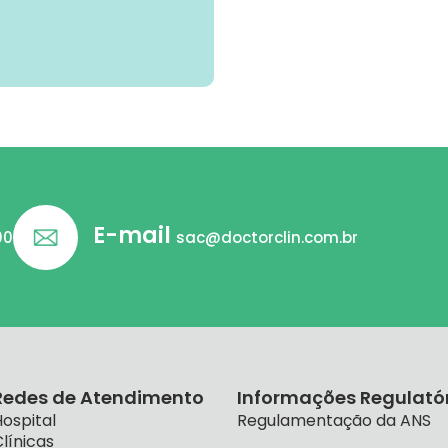
E-mail
00
sac@doctorclin.com.br
Redes de Atendimento
Informações Regulató
ospital
Regulamentação da ANS
línicas